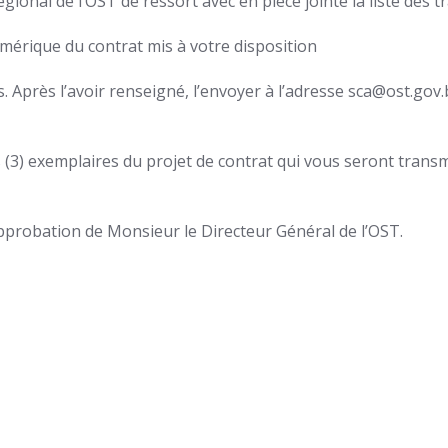
ional de l’OST de ressort avec en pièce jointe la liste des tr
mérique du contrat mis à votre disposition
s. Après l’avoir renseigné, l’envoyer à l’adresse sca@ost.gov.
s (3) exemplaires du projet de contrat qui vous seront trans
approbation de Monsieur le Directeur Général de l’OST.