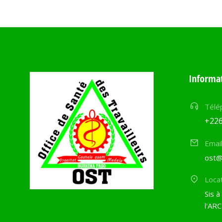
Informat
Télé
+226
Emai
ost@
Loca
Sis à
l'ARC