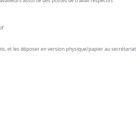
availleurs assortie des postes de travail respectifs
bf
mis, et les déposer en version physique/papier au secrétariat