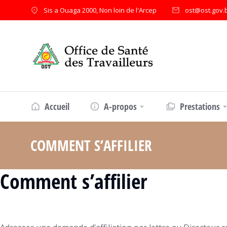
Sis a Ouaga 2000, Non loin de l'Arcep
ost@ost.gov.
Accueil
A-propos
Prestations
COMMENT S’AFFILIER
Vous êtes ici
Comment s’affilier