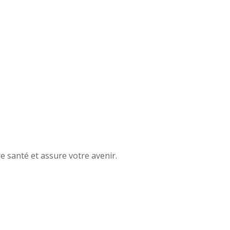
 ordinaire du
3ème Conseil de Direction 
tration de
l’année 2024 de l’Office de
des
Santé des Travailleurs
re santé et assure votre avenir.