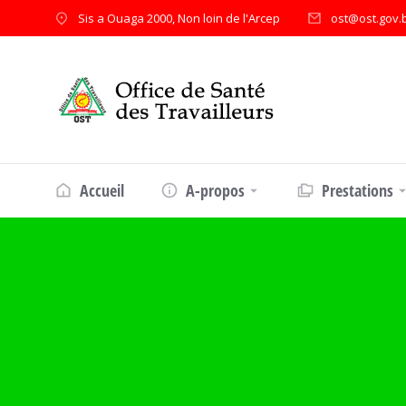
Sis a Ouaga 2000, Non loin de l'Arcep
ost@ost.gov.
Accueil
A-propos
Prestations