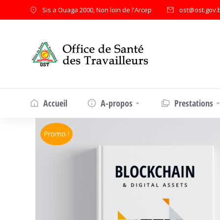
Sis a Ouaga 2000, Non loin de l'Arcep
ost@ost.gov.
Accueil
A-propos
Prestations
Promo !