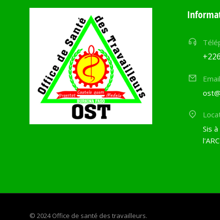
Informat
Télé
+226
Emai
ost@
Loca
Sis à
l'ARC
© 2024 Office de santé des travailleurs.