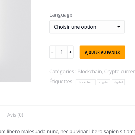
Language
AJOUTER AU PANIER
﹣
﹢
Catégories :
Blockchain
,
Crypto curre
Étiquettes :
blockchain
crypto
digital
Avis (0)
 libero malesuada nunc, nec pulvinar libero sapien sit amet